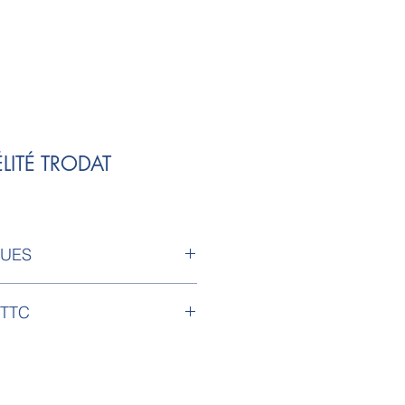
LITÉ TRODAT
QUES
aser sur caoutchouc 1.20 cm x
 TTC