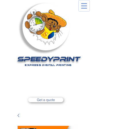
SPEEDYPRINT
EXPRESS DIGITAL PRINTING
Nos tarifs sur simple appel
au
0590 80 14 75
Get a quote