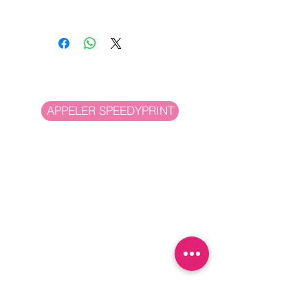
Format Ouvert 21x29,7 cm
* Prix sur devis ou par
Format Fini Plié 10x21cm
Mail/Téléphone
3 volets
APPELER SPEEDYPRINT