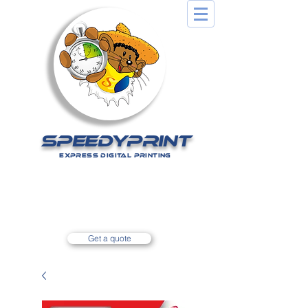
SPEEDYPRINT
EXPRESS DIGITAL PRINTING
Nos tarifs sur simple appel
au
0590 80 14 75
Get a quote