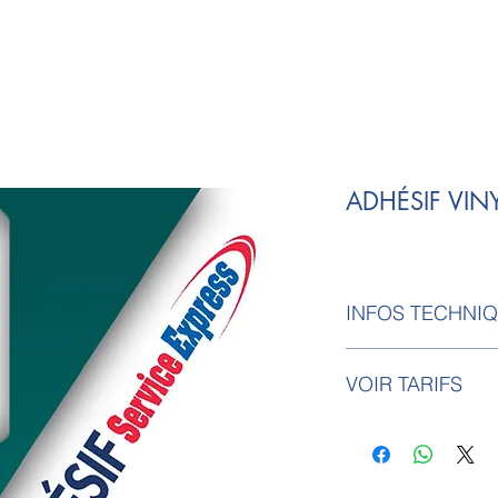
ADHÉSIF VIN
INFOS TECHNI
Impression UV L
VOIR TARIFS
microns
Résistance aux UV
Prix au m² imprimé
euro TTC le m²
De 0,51 m² à 1m² 