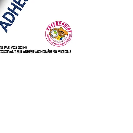
Supérieur à 1m² :
Brut machine sans
minimum 2m²