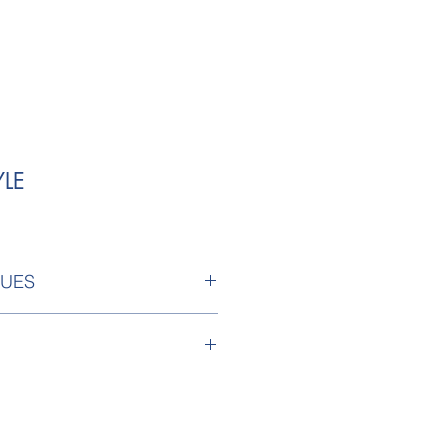
YLE
QUES
ED sur Adhésif monomère 90
 et aux rayures.
 : Inférieur à 0,50 m² : 129
: 69 euro TTC le m²